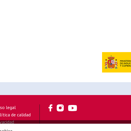
iso legal
lítica de calidad
ivacidad
okies