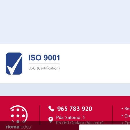
965 783 920
Re
Qu
Pda. Salomó, 3
03760 Ondara (Alicante)
Pr