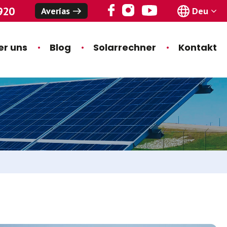
920
Averías
Deu
er uns
Blog
Solarrechner
Kontakt